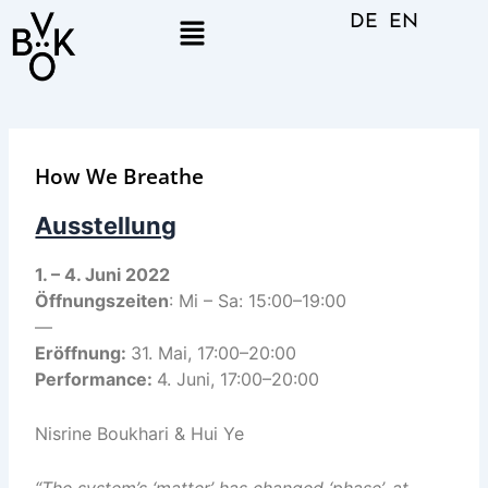
Skip
Menu
DE
EN
to
content
How We Breathe
Ausstellung
1. – 4. Juni 2022
Öffnungszeiten
: Mi – Sa: 15:00–19:00
—
Eröffnung:
31. Mai, 17:00–20:00
Performance:
4. Juni, 17:00–20:00
Nisrine Boukhari & Hui Ye
“The system’s ‘matter’ has changed ‘phase’, at