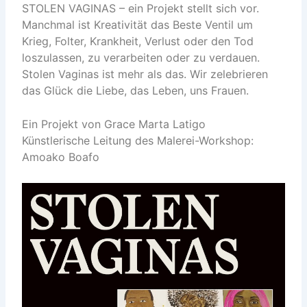
STOLEN VAGINAS – ein Projekt stellt sich vor.
Manchmal ist Kreativität das Beste Ventil um
Krieg, Folter, Krankheit, Verlust oder den Tod
loszulassen, zu verarbeiten oder zu verdauen.
Stolen Vaginas ist mehr als das. Wir zelebrieren
das Glück die Liebe, das Leben, uns Frauen.
Ein Projekt von Grace Marta Latigo
Künstlerische Leitung des Malerei-Workshop:
Amoako Boafo