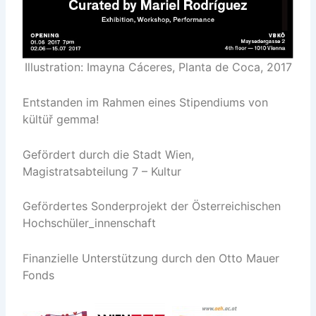
Illustration: Imayna Cáceres, Planta de Coca, 2017
Entstanden im Rahmen eines Stipendiums von
kültüř gemma!
Gefördert durch die Stadt Wien,
Magistratsabteilung 7 – Kultur
Gefördertes Sonderprojekt der Österreichischen
Hochschüler_innenschaft
Finanzielle Unterstützung durch den Otto Mauer
Fonds