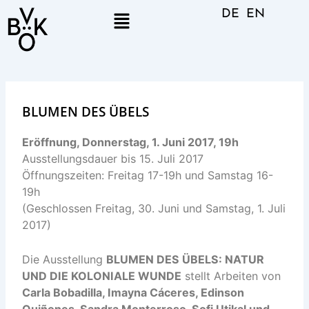
Skip
Menu
DE
EN
to
content
BLUMEN DES ÜBELS
Eröffnung, Donnerstag, 1. Juni 2017, 19h
Ausstellungsdauer bis 15. Juli 2017
Öffnungszeiten: Freitag 17-19h und Samstag 16-
19h
(Geschlossen Freitag, 30. Juni und Samstag, 1. Juli
2017)
Die Ausstellung
BLUMEN DES ÜBELS: NATUR
UND DIE KOLONIALE WUNDE
stellt Arbeiten von
Carla Bobadilla, Imayna Cáceres, Edinson
Quiñones, Sandra Monterroso, Sofi Utikal und